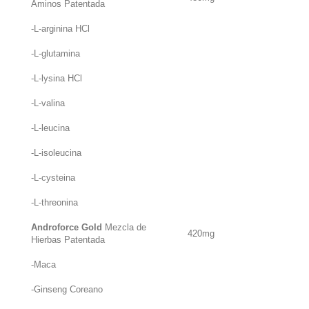
Aminos Patentada
-L-arginina HCl
-L-glutamina
-L-lysina HCl
-L-valina
-L-leucina
-L-isoleucina
-L-cysteina
-L-threonina
Androforce Gold
Mezcla de
420mg
Hierbas Patentada
-Maca
-Ginseng Coreano