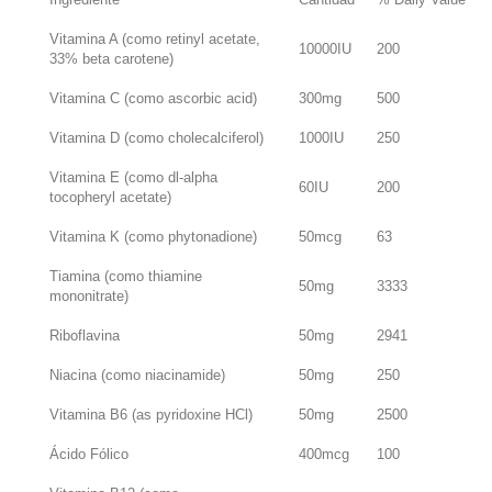
Vitamina A (como retinyl acetate,
10000IU
200
33% beta carotene)
Vitamina C (como ascorbic acid)
300mg
500
Vitamina D (como cholecalciferol)
1000IU
250
Vitamina E (como dl-alpha
60IU
200
tocopheryl acetate)
Vitamina K (como phytonadione)
50mcg
63
Tiamina (como thiamine
50mg
3333
mononitrate)
Riboflavina
50mg
2941
Niacina (como niacinamide)
50mg
250
Vitamina B6 (as pyridoxine HCl)
50mg
2500
Ácido Fólico
400mcg
100