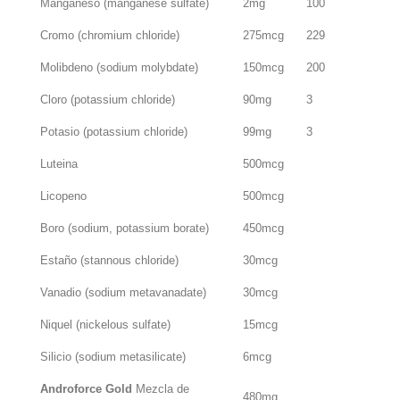
Manganeso (manganese sulfate)
2mg
100
Cromo (chromium chloride)
275mcg
229
Molibdeno (sodium molybdate)
150mcg
200
Cloro (potassium chloride)
90mg
3
Potasio (potassium chloride)
99mg
3
Luteina
500mcg
Licopeno
500mcg
Boro (sodium, potassium borate)
450mcg
Estaño (stannous chloride)
30mcg
Vanadio (sodium metavanadate)
30mcg
Niquel (nickelous sulfate)
15mcg
Silicio (sodium metasilicate)
6mcg
Androforce Gold
Mezcla de
480mg