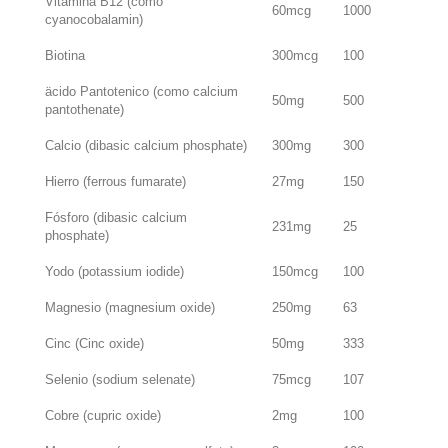
Vitamina B12 (como
60mcg
1000
cyanocobalamin)
Biotina
300mcg
100
äcido Pantotenico (como calcium
50mg
500
pantothenate)
Calcio (dibasic calcium phosphate)
300mg
300
Hierro (ferrous fumarate)
27mg
150
Fósforo (dibasic calcium
231mg
25
phosphate)
Yodo (potassium iodide)
150mcg
100
Magnesio (magnesium oxide)
250mg
63
Cinc (Cinc oxide)
50mg
333
Selenio (sodium selenate)
75mcg
107
Cobre (cupric oxide)
2mg
100