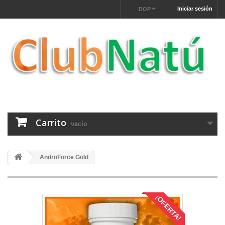
Iniciar sesión
DOP
Carrito
vacío
AndroForce Gold
¡OFERTA!