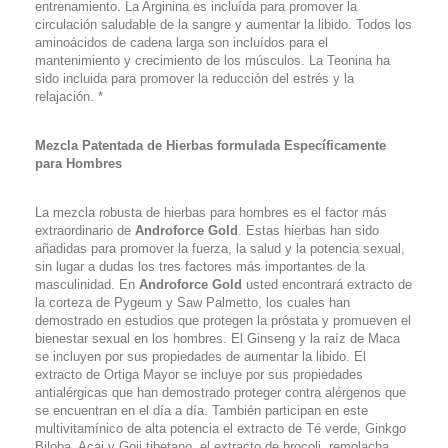
entrenamiento. La Arginina es incluída para promover la
circulación saludable de la sangre y aumentar la libido. Todos los
aminoácidos de cadena larga son incluídos para el
mantenimiento y crecimiento de los músculos. La Teonina ha
sido incluida para promover la reducción del estrés y la
relajación. *
Mezcla Patentada de Hierbas formulada Específicamente
para Hombres
La mezcla robusta de hierbas para hombres es el factor más
extraordinario de
Androforce Gold
. Estas hierbas han sido
añadidas para promover la fuerza, la salud y la potencia sexual,
sin lugar a dudas los tres factores más importantes de la
masculinidad. En
Androforce Gold
usted encontrará extracto de
la corteza de Pygeum y Saw Palmetto, los cuales han
demostrado en estudios que protegen la próstata y promueven el
bienestar sexual en los hombres. El Ginseng y la raíz de Maca
se incluyen por sus propiedades de aumentar la libido. El
extracto de Ortiga Mayor se incluye por sus propiedades
antialérgicas que han demostrado proteger contra alérgenos que
se encuentran en el día a día. También participan en este
multivitamínico de alta potencia el extracto de Té verde, Ginkgo
Biloba, Acai y Goji tibetano, el extracto de brocoli, remolacha,