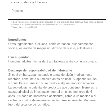
-Extracto de Goji Tibetano
-Papaina
** Los valores porcentuales están basados en una dieta de 2000 calorías. Sus valores diarios
pueden ser mayores o menores dependiendo de sus necesidades.
† Valor diario no establecido.
Ingredientes:
Otros ingredientes: Celulosa, acido estearico, croscaramelosa
sodica, estearato de magnesio, dioxido de silicio, etilcelulosa.
Uso sugerido:
Hombres adultos, tomar de 1 a 3 tabletas al dia con una comida.
Descargo de responsabilidad
del fabricante
Si está embarazada, lactando o tomando algún medicamento
recetado, consulte a su médico antes de usar. Suspenda su uso
y consulte a su médico si se produce alguna reacción adversa.
La sobredosis accidental de productos que contienen hierro es la
causa principal de intoxicación mortal en niños menores de 6
años. En caso de sobredosis accidental, llame a un médico o al
centro de control de envenenamiento inmediatamente. Mantener
fuera del alcance de los niños.